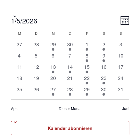
Veranstaltungen
1/5/2026
A
V
M
e
D
n
o
K
M
MONTAG
D
DIENSTAG
M
MITTWOCH
D
DONNERSTAG
F
FREITAG
S
SAMSTAG
S
SONNTAG
n
r
a
s
a
t
a
0
0
1
1
1
1
0
a
27
28
29
30
1
2
3
t
u
i
V
V
V
V
V
V
V
n
l
0
0
0
0
1
1
0
m
4
5
6
7
8
9
10
e
e
e
e
e
e
e
s
c
w
V
V
V
V
V
V
V
e
r
0
r
0
r
1
r
1
2
r
0
r
0
r
11
12
13
14
15
16
17
t
ä
e
e
e
e
e
e
e
h
a
V
a
V
a
V
a
V
V
a
V
a
V
a
h
n
a
0
r
0
r
0
r
0
r
1
r
1
r
r
0
18
19
20
21
22
23
24
t
n
e
n
e
n
e
n
e
e
n
e
n
e
n
l
l
V
a
V
a
V
a
V
a
V
a
V
a
a
V
d
e
s
r
0
s
r
0
s
r
1
s
r
1
r
1
s
r
1
s
r
0
s
25
26
27
28
29
30
31
e
t
e
n
e
n
e
n
e
n
e
n
e
n
n
e
n
e
t
a
V
t
a
V
t
a
V
t
a
V
a
V
t
a
V
t
a
V
t
r
s
r
s
r
s
r
s
r
s
r
s
s
r
u
.
n
a
n
e
a
n
e
a
n
e
a
n
e
n
e
a
n
e
a
n
e
a
r
a
t
a
t
a
t
a
t
a
t
a
t
t
a
n
Apr.
Dieser Monat
Juni
l
s
r
l
s
r
l
s
r
l
s
r
s
r
l
s
r
l
s
r
l
-
n
a
n
a
n
a
n
a
n
a
n
a
a
n
v
g
t
t
a
t
t
a
t
t
a
t
t
a
t
a
t
t
a
t
t
a
t
N
s
l
s
l
s
l
s
l
s
l
s
l
l
s
A
u
a
n
u
a
n
u
a
n
u
a
n
a
n
u
a
n
u
a
n
u
o
Kalender abonnieren
t
t
t
t
t
t
t
t
t
t
t
t
t
t
a
n
n
l
s
n
l
s
n
l
s
n
l
s
l
s
n
l
s
n
l
s
n
n
a
u
a
u
a
u
a
u
a
u
a
u
u
a