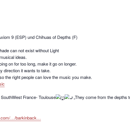
 Axiom 9 (ESP) und Chihuas of Depths (F)
ade can not exist without Light
musical ideas.
going on for too long, make it go on longer.
 direction it wants to take.
o the right people can love the music you make.
sic
m SouthWest France- Toulouse
„They come from the depths to
mp.com/…/barkinback…