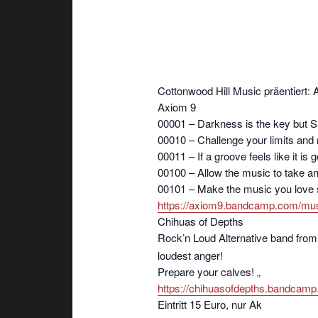
Cottonwood Hill Music präentiert:
Axiom 9
00001 – Darkness is the key but Sh
00010 – Challenge your limits and 
00011 – If a groove feels like it is 
00100 – Allow the music to take any
00101 – Make the music you love s
https://axiom9.bandcamp.com/mu
Chihuas of Depths
Rock’n Loud Alternative band fro
loudest anger!
Prepare your calves! „
https://chihuasofdepths.bandca
Eintritt 15 Euro, nur Ak