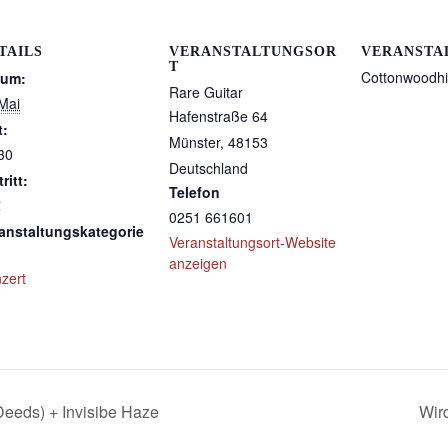
TAILS
VERANSTALTUNGSOR
VERANSTA
T
Cottonwoodhi
tum:
Rare Guitar
Mai
Hafenstraße 64
t:
Münster
,
48153
30
Deutschland
ritt:
Telefon
€
0251 661601
anstaltungskategorie
Veranstaltungsort-Website
anzeigen
zert
Deeds) + Invisibe Haze
Wir