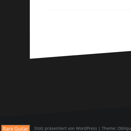
Rare Guitar
Stolz präsentiert von WordPress
|
Theme:
Obliq