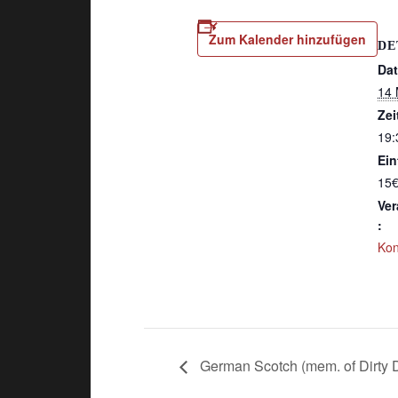
Zum Kalender hinzufügen
DE
Da
14 
Zei
19:
Eint
15
Ver
:
Kon
German Scotch (mem. of Dirty 