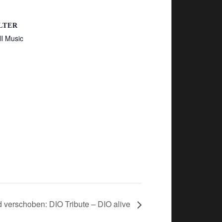
LTER
ll Music
d verschoben: DIO Tribute – DIO alive