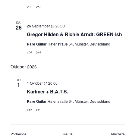
20€ – 25€
SA.
26 September @ 20:00
26
Gregor Hilden & Richie Arndt: GREEN-ish
Rare Guitar
Hafenstraße 64, Münster, Deutschland
19€ – 24€
Oktober 2026
DO.
1 Oktober @ 20:00
1
Karlmer + B.A.T.S.
Rare Guitar
Hafenstraße 64, Münster, Deutschland
€15 – €19
Veranstaltungen
Veran
Vorherige
Heute
Nächste