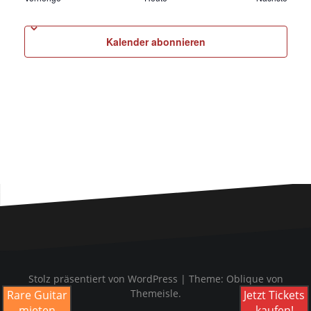
Kalender abonnieren
Stolz präsentiert von WordPress
|
Theme:
Oblique
von
Themeisle.
Rare Guitar
Jetzt Tickets
mieten
kaufen!