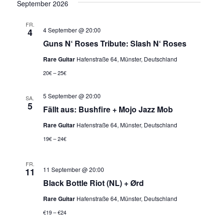
s
September 2026
v
i
i
FR.
c
4 September @ 20:00
4
g
h
Guns N‘ Roses Tribute: Slash N‘ Roses
t
a
Rare Guitar
Hafenstraße 64, Münster, Deutschland
e
t
20€ – 25€
n
i
-
5 September @ 20:00
SA.
o
N
5
Fällt aus: Bushfire + Mojo Jazz Mob
a
n
Rare Guitar
Hafenstraße 64, Münster, Deutschland
v
19€ – 24€
i
g
FR.
a
11 September @ 20:00
11
t
Black Bottle Riot (NL) + Ørd
i
Rare Guitar
Hafenstraße 64, Münster, Deutschland
o
€19 – €24
n