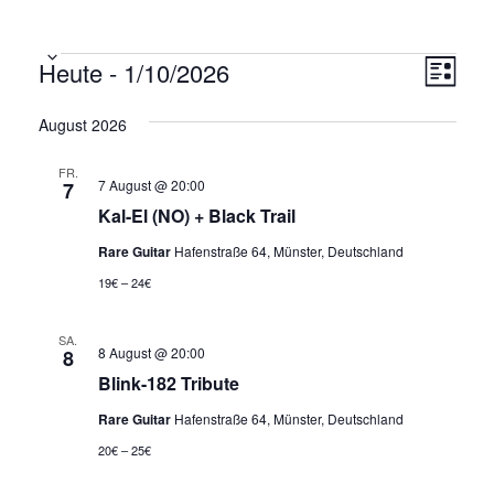
Veranstaltungen
Heute
 - 
1/10/2026
A
V
L
e
D
n
i
s
r
a
August 2026
s
t
t
a
e
u
FR.
i
n
7 August @ 20:00
7
m
s
c
Kal-El (NO) + Black Trail
w
t
ä
h
Rare Guitar
Hafenstraße 64, Münster, Deutschland
h
a
19€ – 24€
t
l
l
e
e
t
n
SA.
u
8 August @ 20:00
8
.
n
Blink-182 Tribute
n
-
g
Rare Guitar
Hafenstraße 64, Münster, Deutschland
N
A
20€ – 25€
a
n