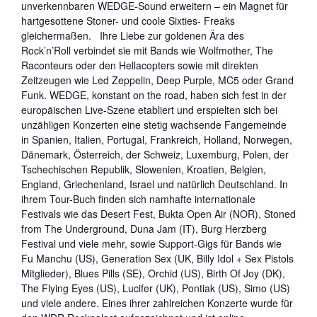
unverkennbaren WEDGE-Sound erweitern – ein Magnet für
hartgesottene Stoner- und coole Sixties- Freaks
gleichermaßen. Ihre Liebe zur goldenen Ära des
Rock’n’Roll verbindet sie mit Bands wie Wolfmother, The
Raconteurs oder den Hellacopters sowie mit direkten
Zeitzeugen wie Led Zeppelin, Deep Purple, MC5 oder Grand
Funk. WEDGE, konstant on the road, haben sich fest in der
europäischen Live-Szene etabliert und erspielten sich bei
unzähligen Konzerten eine stetig wachsende Fangemeinde
in Spanien, Italien, Portugal, Frankreich, Holland, Norwegen,
Dänemark, Österreich, der Schweiz, Luxemburg, Polen, der
Tschechischen Republik, Slowenien, Kroatien, Belgien,
England, Griechenland, Israel und natürlich Deutschland. In
ihrem Tour-Buch finden sich namhafte internationale
Festivals wie das Desert Fest, Bukta Open Air (NOR), Stoned
from The Underground, Duna Jam (IT), Burg Herzberg
Festival und viele mehr, sowie Support-Gigs für Bands wie
Fu Manchu (US), Generation Sex (UK, Billy Idol + Sex Pistols
Mitglieder), Blues Pills (SE), Orchid (US), Birth Of Joy (DK),
The Flying Eyes (US), Lucifer (UK), Pontiak (US), Simo (US)
und viele andere. Eines ihrer zahlreichen Konzerte wurde für