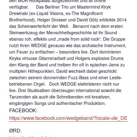
den WDR Rockpalast aufgezeichnet und ist online
verfügbar. Das Berliner Trio um Mastermind Kiryk
Drewinski (ex-Liquid Visions, ex-The Magnificent
Brotherhood), Holger Grosser und David Götz erblickte 2014
das Scheinwerferlicht der Welt. Benannt nach dem ersten
Steinwerkzeug der Menschheitsgeschichte ist ihr Sound
ebenso roh, effektiv und „made from solid rock“. Die Gruppe
nutzt ihren WEDGE genauso wie das archaische Instrument,
um Feuer zu entfachen – besonders live. Dort dominieren
Kiryks virtuose Gitarrenarbeit und Holgers explosive Drums
den Klang der Band und treiben ihn oft in epischen Jams zu
multiplen Höhepunkten. David wechselt dabei geschickt
zwischen seinem donnernden Fuzz-Bass und einer Leslie-
betriebenen Orgel. Doch WEDGE elektrisieren nicht nur
live. Drei Studioalben überzeugen international sowohl die
Tanzenden als auch die Schreibenden mit kreativen,
eingängigen Songs und authentischer Produktion.
FACEBOOK:
https://www.facebook.com/wedgeband/?locale=de_DE
ØRD: