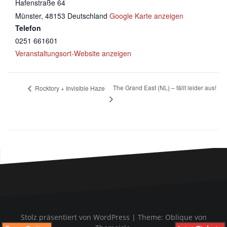
Hafenstraße 64
Münster
,
48153
Deutschland
Google Karte anzeigen
Telefon
0251 661601
Veranstaltungsort-Website anzeigen
The Grand East (NL) – fällt leider aus!
Rocktory + Invisible Haze
Stolz präsentiert von WordPress
|
Theme:
Oblique
von