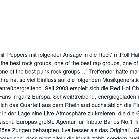
li Peppers mit folgender Ansage in die Rock‘ n ‚Roll H
the best rock groups, one of the best rap groups, one of
 one of the best punk rock groups…” Treffender hätte 
hre hat so viel Einfluss auf die folgenden Musikgenerat
nreübergreifend. Seit 2003 erspielt sich die Red Hot Ch
ans in ganz Europa. Schweißtreibend, energiegeladen 
sich das Quartett aus dem Rheinland buchstäblich die Fin
it in der Lage eine Live-Atmosphäre zu kreieren, die die
wischt. Europas größte Agentur für Tribute Bands No.1 T
öse Zungen behaupten, live besser als das Original“. Gi
weisen, dass nicht allein die Musik zählt, sondern auc