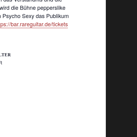
 wird die Bühne pepperslike
enn Psycho Sexy das Publikum
tps://bar.rareguitar.de/tickets
LTER
R