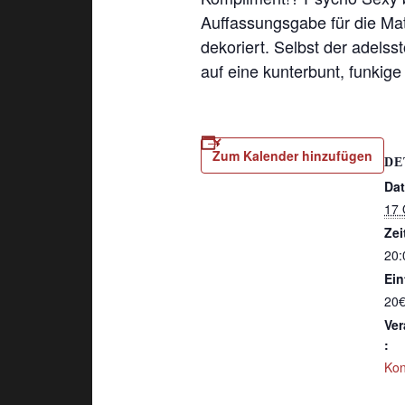
Auffassungsgabe für die Mat
dekoriert. Selbst der adels
auf eine kunterbunt, funkig
Zum Kalender hinzufügen
DE
Da
17 
Zei
20:
Eint
20€
Ver
:
Kon