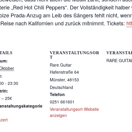
erie „Red Hot Chili Peppers“. Der Vollständigkeit halber
stolze Prada-Anzug am Leib des Sängers fehlt nicht, w
e Reise nach Kalifornien und zurück mitnimmt. Tickets:
ht
TAILS
VERANSTALTUNGSOR
VERANSTA
T
RARE GUITA
tum:
Rare Guitar
Oktober
Hafenstraße 64
t:
Münster
,
48153
00 - 23:30
Deutschland
ritt:
Telefon
 – 25€
0251 661601
anstaltungskategorie
Veranstaltungsort-Website
anzeigen
zert