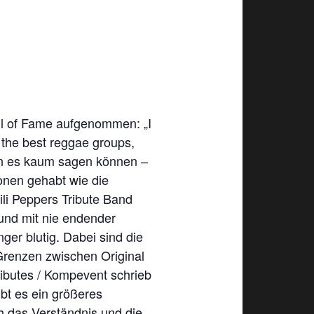
all of Fame aufgenommen: „I
 the best reggae groups,
man es kaum sagen können –
ionen gehabt wie die
ili Peppers Tribute Band
und mit nie endender
ger blutig. Dabei sind die
 Grenzen zwischen Original
ributes / Kompevent schrieb
bt es ein größeres
h das Verständnis und die