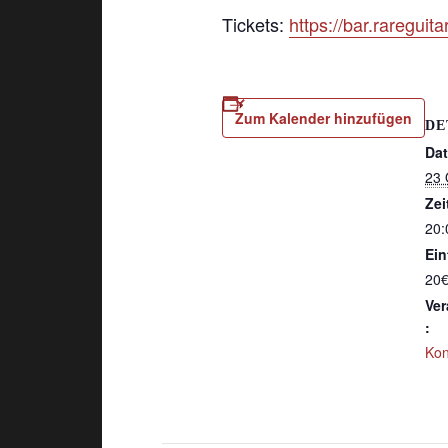
Tickets:
https://bar.rareguita
Zum Kalender hinzufügen
DE
Da
23 
Zei
20:
Eint
20€
Ver
:
Kon