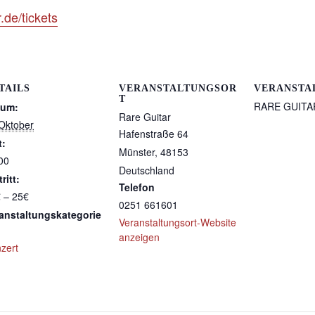
r.de/tickets
TAILS
VERANSTALTUNGSOR
VERANSTA
T
RARE GUITA
tum:
Rare Guitar
Oktober
Hafenstraße 64
t:
Münster
,
48153
00
Deutschland
ritt:
Telefon
 – 25€
0251 661601
anstaltungskategorie
Veranstaltungsort-Website
anzeigen
zert